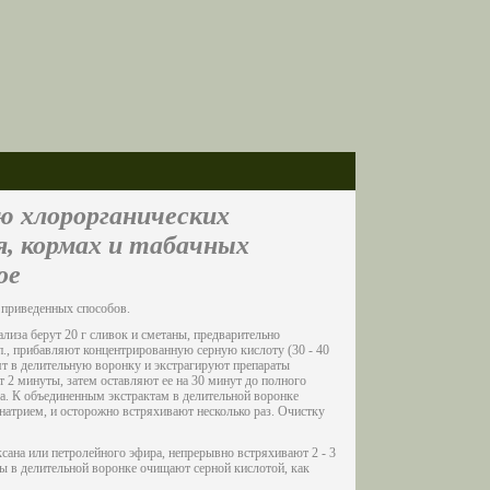
ю хлорорганических
я, кормах и табачных
ое
 приведенных способов.
лиза берут 20 г сливок и сметаны, предварительно
., прибавляют концентрированную серную кислоту (30 - 40
ят в делительную воронку и экстрагируют препараты
 2 минуты, затем оставляют ее на 30 минут до полного
та. К объединенным экстрактам в делительной воронке
атрием, и осторожно встряхивают несколько раз. Очистку
ексана или петролейного эфира, непрерывно встряхивают 2 - 3
ы в делительной воронке очищают серной кислотой, как