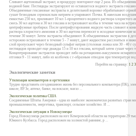
Сливают ацетоновый экстракт, и процедуру повторяют еще 2 раза. Из объединенны
водяной бане. Пестициды экстрагируют из оставшегося водного экстракта гексано
Объединенные гексановые экстракты в делительной воронке обрабатывают серной
сушат безводным сернокислым натрием и упаривают. Почва. К навескам воздушно
емкостью 250 мл, приливают 10 мл 1-процентного водного раствора хлористого 
смесь 30 мл ацетона и 30 мл гексана и встряхивают колбы в течение часа на вст
центрифужные пробирки. После центрифугирования жидкую часть сливают в кони
раствора хлористого аммония и 30 мл ацетона переносят в исходные конические к
течение 30 минут. Затем экстракты объединяют. К объединенным экстрактам в д
осторожно встряхивают в течение 5 - 7 минут, дают жидкостям расслоиться и ни
слой пропускают через безводный сульфат натрия (столовая ложка или 30 - 40 г с
пестицидов проводят еще дважды 15 и 10 мл гексана, который затем сушат через т
Концентрирование экстрактов проводят либо на ротационно-вакуумном испарителе,
отгонки 9 - 11 минут, либо из колбочек с г-образным отводом при температуре вод
Перейти на страницу:
1
2
3
Экологические заметки
Утилизация компьютеров и оргтехники
Трудно представить сегодняшнюю жизнь без персонального компьютера (ПК), элек
школе, ВУЗе, аптеке, банке, на вокзале, магаз ...
Экологическая политика США
Соединенные Штаты Америки - одна из наиболее экономически развитых стран ми
промышленности, энергетика, транспорт, сельское хозяйство. И ...
Экологическая ситуация в Новокузнецке
Город Новокузнецк расположен на юге Кемеровской области на территории 29 т
Южного Кузбасса. Город расположен на холмистой равнине, р ...