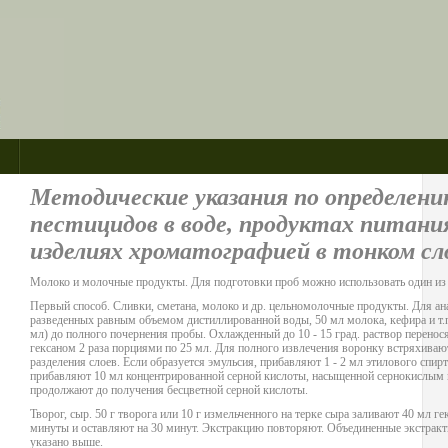
Методические указания по определени
пестицидов в воде, продуктах питани
изделиях хроматографией в тонком сл
Молоко и молочные продукты. Для подготовки проб можно использовать один из
Первый способ. Сливки, сметана, молоко и др. цельномолочные продукты. Для ана
разведенных равным объемом дистиллированной воды, 50 мл молока, кефира и т.п
мл) до полного почернения пробы. Охлажденный до 10 - 15 град. раствор перенос
гексаном 2 раза порциями по 25 мл. Для полного извлечения воронку встряхивают
разделения слоев. Если образуется эмульсия, прибавляют 1 - 2 мл этилового спир
прибавляют 10 мл концентрированной серной кислоты, насыщенной сернокислым н
продолжают до получения бесцветной серной кислоты.
Творог, сыр. 50 г творога или 10 г измельченного на терке сыра заливают 40 мл г
минуты и оставляют на 30 минут. Экстракцию повторяют. Объединенные экстракт
указано выше.