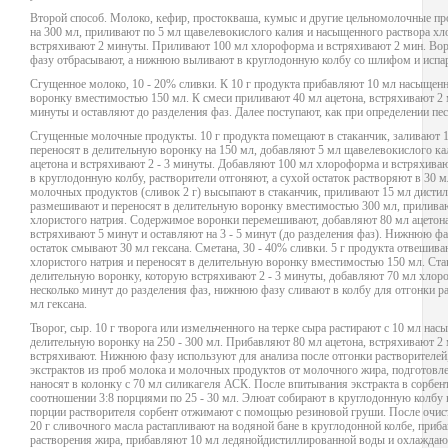
Второй способ. Молоко, кефир, простокваша, кумыс и другие цельномолочные п
на 300 мл, приливают по 5 мл щавелевокислого калия и насыщенного раствора хл
встряхивают 2 минуты. Приливают 100 мл хлороформа и встряхивают 2 мин. Вор
фазу отбрасывают, а нижнюю выливают в круглодонную колбу со шлифом и испаря
Сгущенное молоко, 10 - 20% сливки. К 10 г продукта прибавляют 10 мл насыщенн
воронку вместимостью 150 мл. К смеси приливают 40 мл ацетона, встряхивают 2
минуты и оставляют до разделения фаз. Далее поступают, как при определении пе
Сгущенные молочные продукты. 10 г продукта помещают в стаканчик, заливают 10
переносят в делительную воронку на 150 мл, добавляют 5 мл щавелевокислого 
ацетона и встряхивают 2 - 3 минуты. Добавляют 100 мл хлороформа и встряхиваю
в круглодонную колбу, растворители отгоняют, а сухой остаток растворяют в 30 
молочных продуктов (сливок 2 г) высыпают в стаканчик, приливают 15 мл дистилл
размешивают и переносят в делительную воронку вместимостью 300 мл, приливаю
хлористого натрия. Содержимое воронки перемешивают, добавляют 80 мл ацетона
встряхивают 5 минут и оставляют на 3 - 5 минут (до разделения фаз). Нижнюю фа
остаток смывают 30 мл гексана. Сметана, 30 - 40% сливки. 5 г продукта отвешив
хлористого натрия и переносят в делительную воронку вместимостью 150 мл. Ст
делительную воронку, которую встряхивают 2 - 3 минуты, добавляют 70 мл хлор
несколько минут до разделения фаз, нижнюю фазу сливают в колбу для отгонки ра
мл гексана.
Творог, сыр. 10 г творога или измельченного на терке сыра растирают с 10 мл нас
делительную воронку на 250 - 300 мл. Прибавляют 80 мл ацетона, встряхивают 
встряхивают. Нижнюю фазу используют для анализа после отгонки растворителей, 
экстрактов из проб молока и молочных продуктов от молочного жира, подготовле
наносят в колонку с 70 мл силикагеля АСК. После впитывания экстракта в сорбен
соотношении 3:8 порциями по 25 - 30 мл. Элюат собирают в круглодонную колбу н
порции растворителя сорбент отжимают с помощью резиновой груши. После очис
20 г сливочного масла растапливают на водяной бане в круглодонной колбе, приб
растворения жира, прибавляют 10 мл ледянойдистиллированной воды и охлаждают 