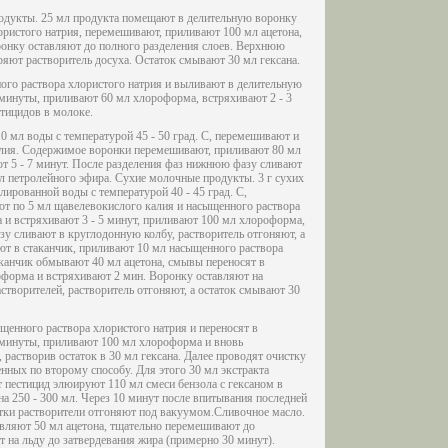
родукты. 25 мл продукта помещают в делительную воронку
ористого натрия, перемешивают, приливают 100 мл ацетона,
онку оставляют до полного разделения слоев. Верхнюю
ют растворитель досуха. Остаток смывают 30 мл гексана.
ого раствора хлористого натрия и выливают в делительную
 минуты, приливают 60 мл хлороформа, встряхивают 2 - 3
стицидов в молоке.
 мл воды с температурой 45 - 50 град. C, перемешивают и
калия. Содержимое воронки перемешивают, приливают 80 мл
т 5 - 7 минут. После разделения фаз нижнюю фазу сливают
мл петролейного эфира. Сухие молочные продукты. 3 г сухих
ированной воды с температурой 40 - 45 град. C,
т по 5 мл щавелевокислого калия и насыщенного раствора
 и встряхивают 3 - 5 минут, приливают 100 мл хлороформа,
зу сливают в круглодонную колбу, растворитель отгоняют, а
ают в стаканчик, приливают 10 мл насыщенного раствора
аканчик обмывают 40 мл ацетона, смывы переносят в
оформа и встряхивают 2 мин. Воронку оставляют на
створителей, растворитель отгоняют, а остаток смывают 30
ыщенного раствора хлористого натрия и переносят в
2 минуты, приливают 100 мл хлороформа и вновь
растворив остаток в 30 мл гексана. Далее проводят очистку
нных по второму способу. Для этого 30 мл экстракта
т пестицид элюируют 110 мл смеси бензола с гексаном в
а 250 - 300 мл. Через 10 минут после впитывания последней
тки растворители отгоняют под вакуумом.Сливочное масло.
авляют 50 мл ацетона, тщательно перемешивают до
на льду до затвердевания жира (примерно 30 минут).