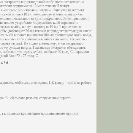
х экстрактов в круглодонной колбе ацетон отгоняют на
м тремя порциями по 10 мл в течение 5 минут.
 кислотой с сернокислым натрием. Очищенный экстракт
-сухой почвы (10 г), помещенным в конические колбы
аммония и оставляют на сутки закрытыми. Затем приливают
ряхивающем устройстве. Содержимое колб переносят в
ческие колбы, почву с помощью 10 мл 1-процентного
олбы, добавляют 30 мл гексана и проводят экстракцию еще в
елительной воронке приливают180 мл дистиллированной воды,
жний водный слой сливают в коническую колбу. Гексановый
ульфата натрия). Из водно-ацетонового слоя экстракцию
от же сульфат натрия. Гексановые экстракты объединяют.
 либо при температуре бани не более 40 град. C и времени
яной бани 72 - 75 град. C.
4
5
6
троники, мобильного телефона. ПК всюду – дома, на работе,
ра. В ней высоко развиты современные отрасли
ыс. га, является крупнейшим промышленным центром