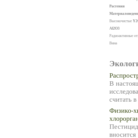
Растения
Материаловедени
Высокочистые
Y2
Al2О3
Радиоактивные о
Вина
Эколог
Распрост
В настоя
исследова
считать в
Физико-х
хлорорга
Пестицид
вносится