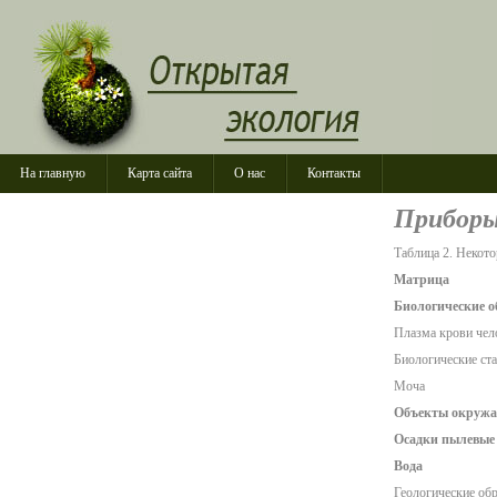
На главную
Карта сайта
О нас
Контакты
Приборы
Таблица 2. Некот
Матрица
Биологические 
Плазма крови чел
Биологические ст
Моча
Объекты окружа
Осадки пылевые 
Вода
Геологические об