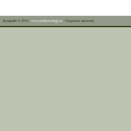
Копирайт © 2014 -
www.publicecology.ru
· Открытая экология