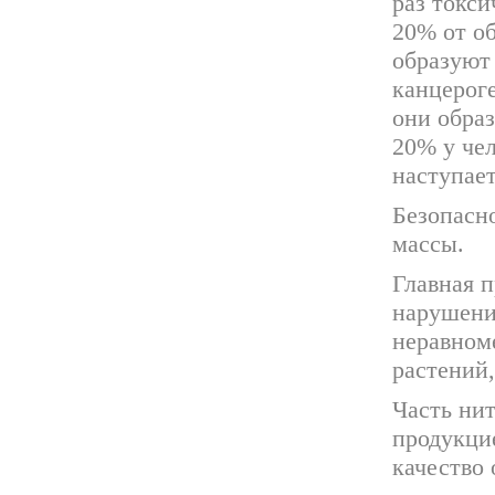
раз токси
20% от об
образуют
канцерог
они обра
20% у чел
наступает
Безопасно
массы.
Главная 
нарушени
неравном
растений,
Часть нит
продукцие
качество 