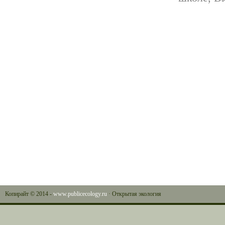
Копирайт © 2014 -
www.publicecology.ru
· Открытая экология