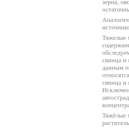
зерна, ов
остаточн
Аналогич
источник
Тяжелые м
содержани
обследуе
свинца и 
данным п
относятся
свинца и 
Исключен
автостра
концентра
Тяжёлые м
раститель