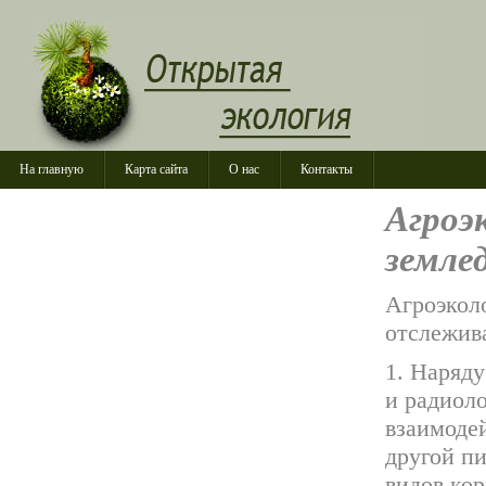
На главную
Карта сайта
О нас
Контакты
Агроэ
земле
Агроэкол
отслежив
1. Наряд
и радиоло
взаимодей
другой п
видов кор