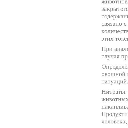
животново
закрытог
содержани
связано 
количест
этих токс
При анали
случая п
Определе
овощной 
ситуаций
Нитраты. 
животных
накаплива
Продуктив
человека,