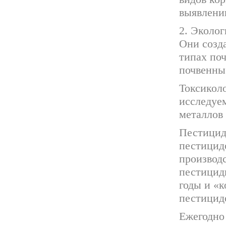
выявлени
2. Эколог
Они созд
типах поч
почвенны
Токсикол
исследуе
металлов 
Пестицид
пестицид
производс
пестицид
годы и «к
пестицидо
Ежегодно