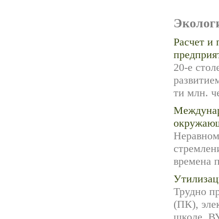
Эколог
Расчет и 
предприя
20-е сто
развитием
ти млн. ч
Междунар
окружающ
Неравном
стремлени
времена п
Утилизац
Трудно п
(ПК), эле
школе, ВУ