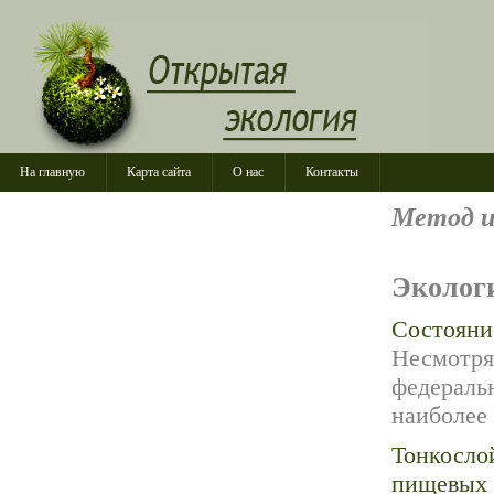
На главную
Карта сайта
О нас
Контакты
Метод и
Эколог
Состояни
Несмотря 
федеральн
наиболее
Тонкосло
пищевых 