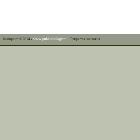
Копирайт © 2014 -
www.publicecology.ru
· Открытая экология