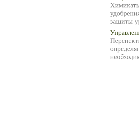
Химикаты
удобрени
защиты ур
Управлен
Перспект
определя
необходим