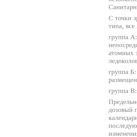
Санитарн
С точки 
типа, все
группа А:
непосред
атомных 
ледоколов
группа Б:
размещени
группа В:
Предельн
дозовый 
календарн
последую
изменени