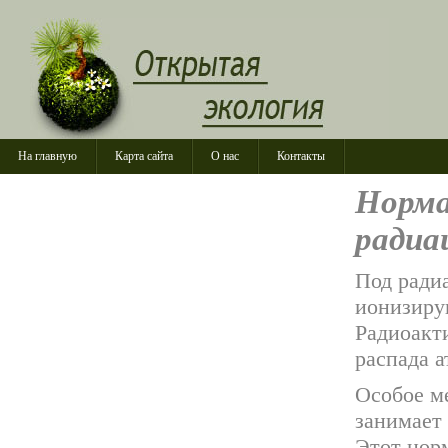
На главную
Карта сайта
О нас
Контакты
Норма
радиа
Под ради
ионизиру
Радиоакт
распада 
Особое м
занимает
Этот нор