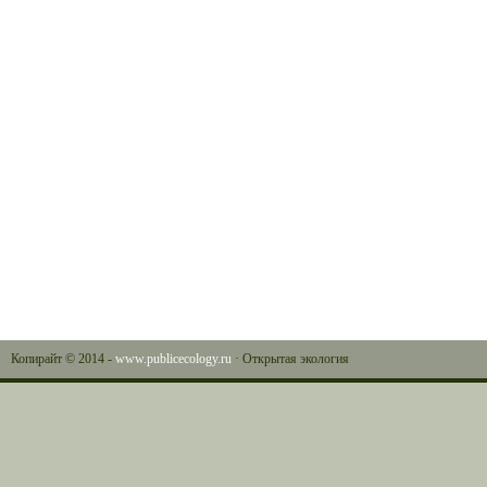
Копирайт © 2014 -
www.publicecology.ru
· Открытая экология