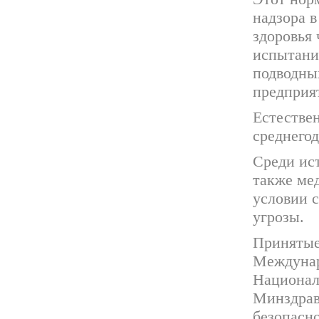
надзора в
здоровья 
испытани
подводны
предприя
Естествен
среднегод
Среди ис
также ме
условии 
угрозы.
Принятые
Междунар
Национал
Минздрав
безопасн