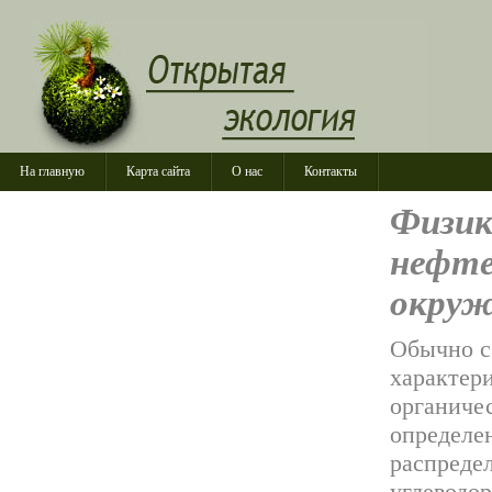
На главную
Карта сайта
О нас
Контакты
Физик
нефте
окруж
Обычно с
характер
органичес
определен
распреде