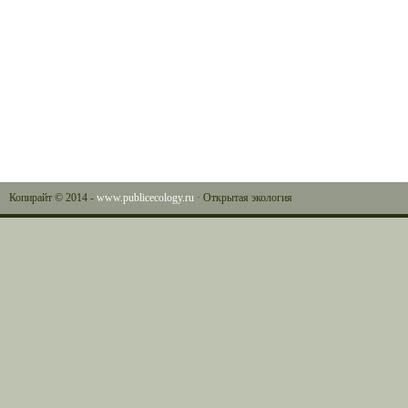
Копирайт © 2014 -
www.publicecology.ru
· Открытая экология