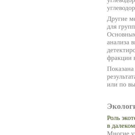
углеводор
углеводор
Другие м
для груп
Основным
анализа 
детектир
фракции в
Показана
результат
или по вы
Эколог
Роль экот
в далеко
Многие у