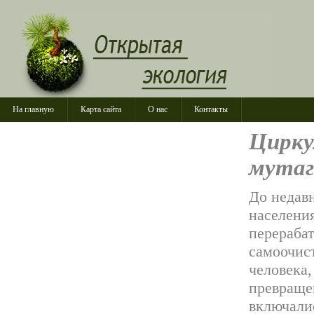
На главную
Карта сайта
О нас
Контакты
Цирку
мутаг
До недавн
населени
перерабат
самоочис
человека
превраще
включали