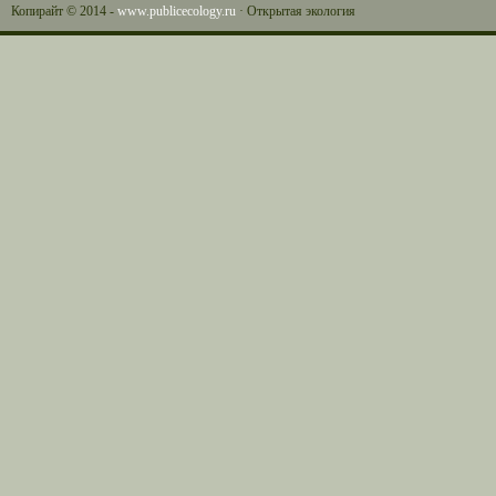
Копирайт © 2014 -
www.publicecology.ru
· Открытая экология