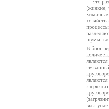
— это ра
(жидкие, 
химическ
хозяйств
процессы
разделяют
шумы, ви
В биосфе
количест
являются
связанный
круговоро
являются
загрязни
круговоро
(загрязни
выступает