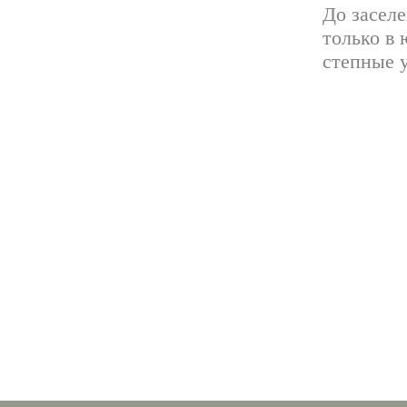
До засел
только в 
степные у