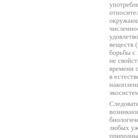
употребле
относител
окружающ
численнос
удовлетв
веществ 
борьбы с 
не свойс
времени о
в естеств
накоплен
экосистем
Следоват
возникно
биологич
любых уж
природны