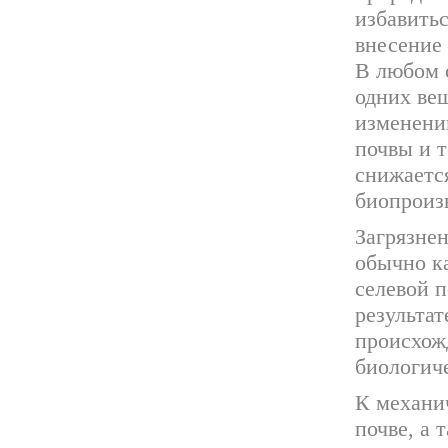
избавить
внесение 
В любом 
одних вещ
изменени
почвы и 
снижаетс
биопроиз
Загрязне
обычно к
селевой п
результат
происхож
биологич
К механи
почве, а 