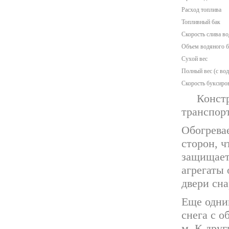
Расход топлива
Топливный бак
Скорость слива в
Объем водяного б
Сухой вес
Полный вес (с во
Скорость буксиро
Конст
транспор
Обогревае
сторон, ч
защищает 
агрегаты 
двери сна
Еще одни
снега с о
м. К дру