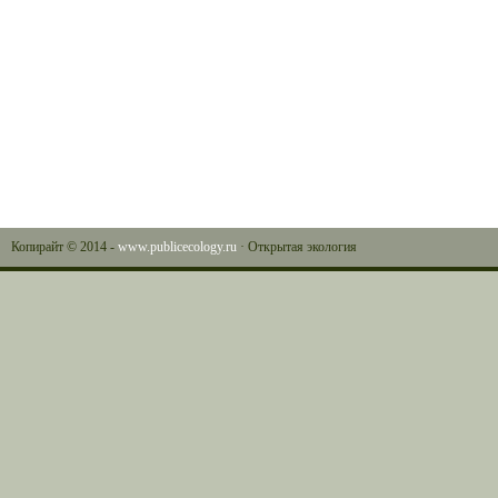
Копирайт © 2014 -
www.publicecology.ru
· Открытая экология