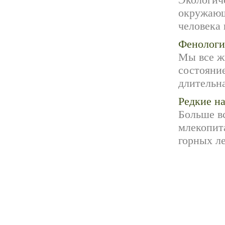
Экологич
окружающ
человека 
Фенологи
Мы все ж
состояни
длительна
Редкие н
Больше вс
млекопита
горных ле