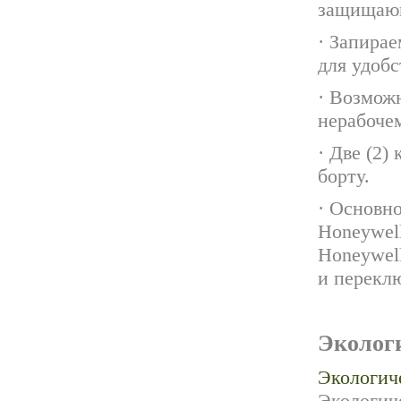
защищающа
· Запира
для удобс
· Возмож
нерабочем
· Две (2
борту.
· Основн
Honeywell
Honeywel
и перекл
Эколог
Экологич