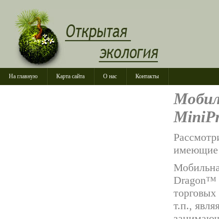
На главную
Карта сайта
О нас
Контакты
Мобил
MiniP
Рассмотр
имеющие 
Мобильна
Dragon™ 
торговых
т.п., явл
занимающ