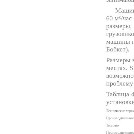
Машин
60 м³/час
размеры,
грузовик
машины п
Бобкет).
Размеры м
местах. S
возможно
проблему 
Таблица 
установк
Технические хара
Производительнос
Топливо
Производительнос