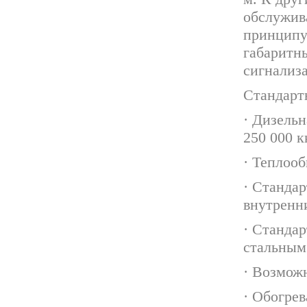
обслужив
принципу
габаритн
сигнализ
Стандарт
· Дизель
250 000 к
· Теплоо
· Стандар
внутренн
· Станда
стальным
· Возможн
· Обогрев