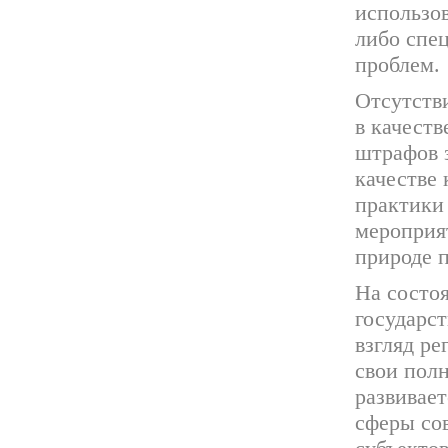
использо
либо спе
проблем.
Отсутстви
в качеств
штрафов 
качестве
практики
мероприя
природе 
На состоя
государс
взгляд р
свои пол
развивает
сферы сов