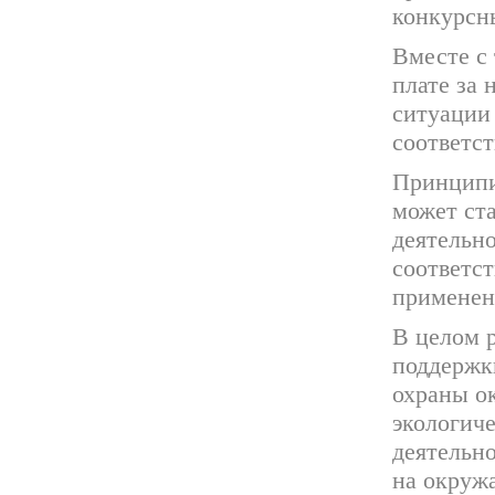
конкурсн
Вместе с
плате за 
ситуации
соответс
Принципи
может ста
деятельн
соответс
применен
В целом р
поддержк
охраны о
экологиче
деятельн
на окруж