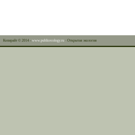
Копирайт © 2014 -
www.publicecology.ru
· Открытая экология