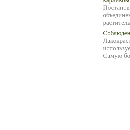
карликов
Постановк
объедине
раститель
Соблюден
Лакокрас
используе
Самую бо