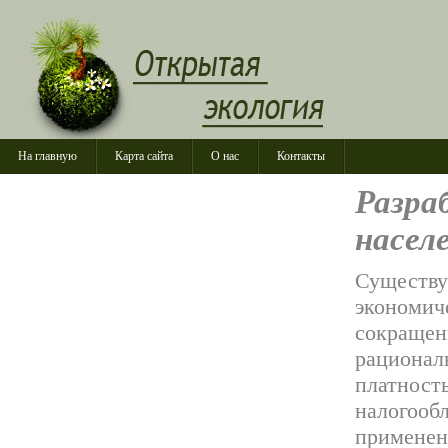
На главную
Карта сайта
О нас
Контакты
Разра
насел
Существу
экономич
сокращен
рационал
платност
налогооб
применен