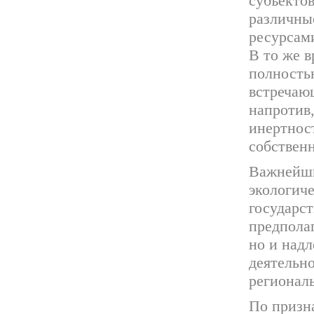
субъекто
различны
ресурсам
В то же в
полность
встречаю
напротив,
инертнос
собственн
Важнейши
экологиче
государс
предполаг
но и над
деятельно
регионал
По призн