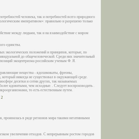
отребностей человека, так и потребностей всего природного
экологическим императивом»: правильно и разрешено только
йствие между людьми, так и на взаимодействие с миром
ого единства.
ных экологических положений и принципов, которые, по
дивидуальной до общечеловеческой. Среди них значительный
 позиций экоцентризма российским ученым Ф. Я.
 отравляющие вещества - ядохимикаты, фреоны,
, который никогда не существовал в окружающей среде.
иосфере десятки и сотни других, так называемых
 более ядовитыми, чем исходные. . Следует воспроизводить .
икроорганизмами, то есть естественным путем.
2
я, проявилась в ряде регионов мира такими негативными
езком увеличении отходов. С непрерывным ростом городов