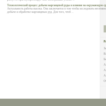
Технологический процесс добычи марганцевой руды и влияние на окружающую ср
Актуальность работы высока. Она заключается в том чтобы исследовать негатив
добыче и обработке марганцевых руд. Для того, чтоб ...
Р
З
В
Б
А
А
А
О