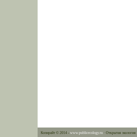
Копирайт © 2014 -
www.publicecology.ru
· Открытая экология