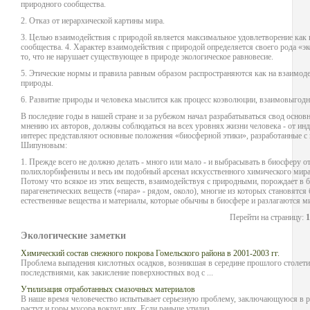
природного сообщества.
2. Отказ от иерархической картины мира.
3. Целью взаимодействия с природой является максимальное удовлетворение как п
сообщества. 4. Характер взаимодействия с природой определяется своего рода «
то, что не нарушает существующее в природе экологическое равновесие.
5. Этические нормы и правила равным образом распространяются как на взаимоде
природы.
6. Развитие природы и человека мыслится как процесс коэволюции, взаимовыгодн
В последние годы в нашей стране и за рубежом начал разрабатываться свод основ
мнению их авторов, должны соблюдаться на всех уровнях жизни человека - от ин
интерес представляют основные положения «биосферной этики», разработанные с
Шипуновым:
1. Прежде всего не должно делать - много или мало - и выбрасывать в биосферу
полихлорбифенилы и весь им подобный арсенал искусственного химического мира
Потому что всякое из этих веществ, взаимодействуя с природными, порождает в б
парагенетических веществ («пара» - рядом, около), многие из которых становятся
естественные вещества и материалы, которые обычны в биосфере и разлагаются м
Перейти на страницу:
1
Экологические заметки
Химический состав снежного покрова Гомельского района в 2001-2003 гг.
Проблема выпадения кислотных осадков, возникшая в середине прошлого столети
последствиями, как закисление поверхностных вод с ...
Утилизация отработанных смазочных материалов
В наше время человечество испытывает серьезную проблему, заключающуюся в р
растут и горы мусора вокруг них. Если раньше утилиз ...