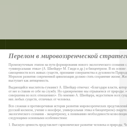
Перелом в мировоззренческой стратегии
Промежуточным этапом на пути формирования нового экологического сознания сле
«универсальная этика» (А. Швейцер» М. Ганди и др.) и биоцентризм. В их основе
самоценности всех живых существ, признание совершенства и духовности Природы,
Мерилом развития современной цивилизации должно стать сохранение жизни. Жизнь
выступает как антиценность.
Выдающийся мыслитель-гуманист А. Швейцер отмечал: «Благодаря власти, кото
от нее и ставим ее себе на службу. Но одновременно мы отрываемся от природы .»
совершенна во всех отношениях». По мнению А. Швейцера, недостатком всех сущ
них любых существ, отличных от человека.
Вся сложная и противоречивая история развития мировозренческих представлени
русский космизм, учение о ноосфере, универсальная этика и биоцентризм) свидет
экологического сознания - экоцентризму, к пониманию необходимости коэволюции
следующими основными особенностями:
1. Высшую ценность представляет гармоническое развитие человека и природы. Че