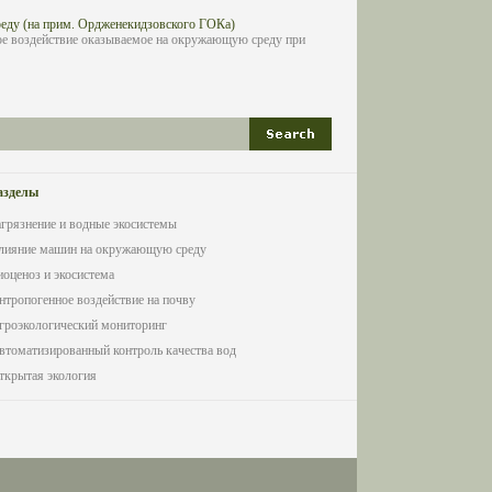
еду (на прим. Ордженекидзовского ГОКа)
ное воздействие оказываемое на окружающую среду при
азделы
агрязнение и водные экосистемы
лияние машин на окружающую среду
иоценоз и экосистема
нтропогенное воздействие на почву
гроэкологический мониторинг
втоматизированный контроль качества вод
ткрытая экология