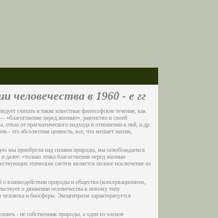
 человечества в 1960 - е гг
дует считать и такие известные философские течения, как
 — «благоговение перед жизнью», равенство в своей
 отказ от прагматического подхода в отношении к ней, и др.
 - это абсолютная ценность, все, что мешает жизни,
рую мы приобрели над силами природы, мы освобождаемся
 и далее: «только этика благоговения перед жизнью
ествующих этических систем является полное исключение из
й о взаимодействии природы и общества (консервационизм,
ельствует о движении человечества к новому типу
 человека и биосферы. Экоцентризм характеризуется
ловек - не собственник природы, а один из членов