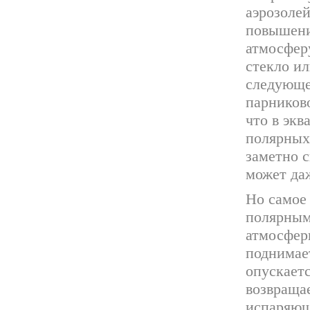
аэрозоле
повышени
атмосферу
стекло ил
следующе
парников
что в экв
полярных
заметно с
может да
Но самое
полярным
атмосфер
поднимает
опускаетс
возвращае
испаряющ