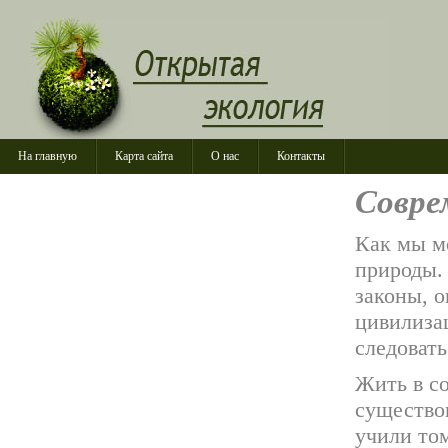
На главную
Карта сайта
О нас
Контакты
Совре
Как мы мо
природы.
законы, 
цивилизац
следоват
Жить в с
существо
учили том