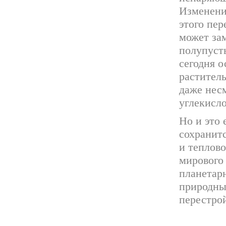
Изменени
этого пер
может за
полупуст
сегодня о
растител
даже нес
углекисл
Но и это 
сохранитс
и теплов
мирового
планетар
природные
перестрой