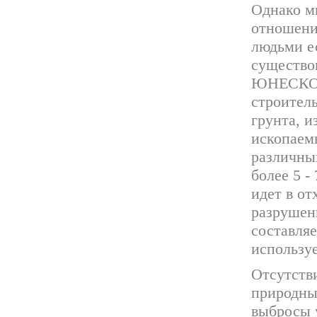
Однако м
отношени
людьми ес
существо
ЮНЕСКО. 
строитель
грунта, и
ископаем
различных
более 5 -
идет в о
разрушен
составляе
используе
Отсутств
природны
выбросы у