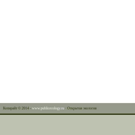
Копирайт © 2014 -
www.publicecology.ru
· Открытая экология