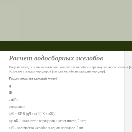
Расчет водосборных желобов
Вода из каждой зоны осветления собирается желобами прямоугольного сечения (п.
боковым стенкам коридоров (по два желоба на каждый коридор).
Расход воды на каждый желоб
q
Ж
, м3/ч
составляет
qЖ = КР.В (qЧ / n) / (nК х nЖ),
где nК – количество коридоров в осветлителе, 2 шт.;
nЖ – количество желобов в одном коридоре, 2 шт.