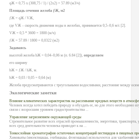
qЖ = 0,75 х (308,75 / 1) / (2х2) = 57.89 (м3/ч)
Площадь сечения желоба ƒЖ, м2
ƒЖ = qЖ / VЖ,
где VЖ – скорость движения воды в желобах, принимается 0,5–0,6 м/с [2].
VЖ = 0,5 * 3600 = 1800 (м/ч)
ƒЖ = 57.89 / 1800 = 0,0322 (м2)
Задаваясь
высотой желоба hЖ = 0,04–0,06 м (п. 6.84 [2]),
определяем
его ширину
bЖ = ƒЖ / hЖ, м.
bЖ = 0,03 / 0,05 = 0,64 (м)
Желоба предусматриваются с треугольными водосливами, расстояние между осям
Экологические заметки
Влияние климатических характеристик на рассеивание вредных веществ в атмосфе
Человек всегда хотел победить природу и обуздать ее, но для этого необходимо и
связи с возросшим уровнем градостроительства ...
Управление загрязнением окружающей среды
Стремительное развитие всех отраслей промышленности, энергетики, транспорта, 
всех сред деятельности человека приводят к на ...
Тонкослойная хроматография остаточных концентраций пестицидов в пищевых пр
Химикаты (инсектициды, гербициды, фунгициды) используются для удобрения по