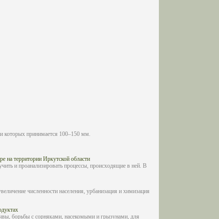
и которых принимается 100–150 мм.
ре на территории Иркутской области
зучить и проанализировать процессы, происходящие в ней. В
увеличение численности населения, урбанизация и химизация
одуктах
чвы, борьбы с сорняками, насекомыми и грызунами, для