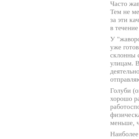
Часто жа
Тем не ме
за эти ка
в течение
У "жавор
уже готов
склонны с
улицам. В
деятельн
отправляю
Голуби (о
хорошо ра
работоспо
физическа
меньше, ч
Наиболее