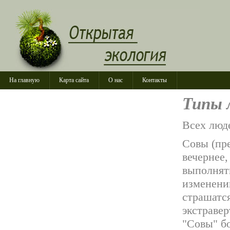
На главную
Карта сайта
О нас
Контакты
Типы 
Всех люд
Совы (пр
вечернее
выполнять
изменению
страшатс
экстраве
"Совы" бо