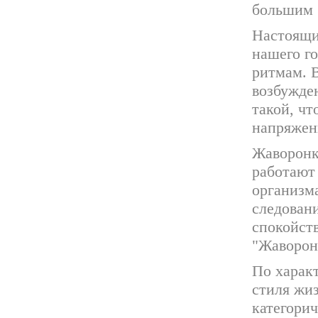
большим 
Настоящих
нашего г
ритмам. В
возбужден
такой, чт
напряженн
Жаворонки
работают
организм
следован
спокойств
"Жавороно
По харак
стиля жи
категорич