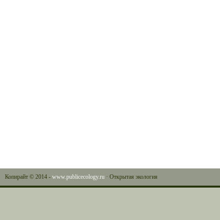
Копирайт © 2014 -
www.publicecology.ru
· Открытая экология