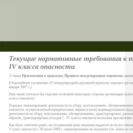
Текущие нормативные требования к т
IV класса опасности
А также
Приложения к приказам, Правила международных перевозок, согл
§ Европейское соглашение «О международной дорожной перевозке опасных грузо
января 2007 г.).
Нам также хотелось бы отдельно оговорить некоторые стороны организации трансп
класса опасности.
Порядок лицензирования деятельности по сбору, использованию, обезвреживанию,
опасности, осуществляемой юридическими лицами и (или) индивидуальными пре
деятельности по сбору, использованию, обезвреживанию, транспортировке, размещ
образом, транспортировка отходов I - IV класса опасности возможна при наличии 
Как было отмечено ранее, на сегодняшний день лицензия выдаётся не на все опасные
V класс опасности с 30 июля 2009 г. лицензированию не подлежит (см. выше по те