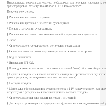
Ниже приведён перечень документов, необходимый для получения лицензии на дея
транспортировке, размещению отходов I - IV класса опасности.
Перечень документов:
§ Решение или протокол о создании.
§ Решение или протокол о назначении руководителя.
§ Приказ о назначении руководителя.
§ Решение или протокол о внесении изменений в учредительные документы.
§ Устав.
§ Свидетельство о государственной регистрации организации.
§ Свидетельство о постановке организации на учет в налоговом органе.
§ Коды Госкомстата.
§ Выписка из ЕГРЮЛ.
§ Копия документа (платежного поручения с отметкой банка) об уплате сбора за в
§ Перечень отходов I-IV классов опасности, с которыми предполагается осуществ
транспортировке, размещению (согласно классификатора).
§ Паспорта отходов.
§ Материалы, обосновывающие отнесение отхода к I-IV классу опасности для окр
отсутствуют в федеральном классификационном каталоге отходов).
§ Свидетельства о поверке средств контроля и измерений.
§ Договоры с организациями (предприятиями), имеющими аккредитованные лабо