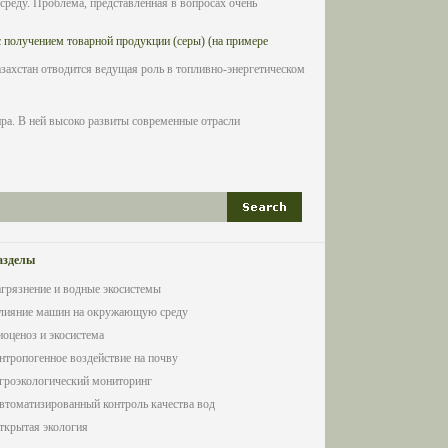
реду. Проблема, представленная в вопросах очень
с получением товарной продукции (серы) (на примере
ахстан отводится ведущая роль в топливно-энергетическом
ра. В ней высоко развиты современные отрасли
азделы
агрязнение и водные экосистемы
лияние машин на окружающую среду
иоценоз и экосистема
нтропогенное воздействие на почву
гроэкологический мониторинг
втоматизированный контроль качества вод
ткрытая экология