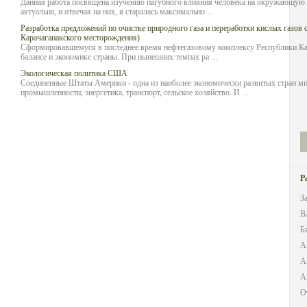
Данная работа посвящена изучению пагубного влияния человека на окружающую с
актуальна, и отвечая на них, я старалась максимально ...
Разработка предложений по очистке природного газа и переработки кислых газов 
Карачаганакского месторождения)
Сформировавшемуся в последнее время нефтегазовому комплексу Республики Каз
балансе и экономике страны. При нынешних темпах ра ...
Экологическая политика США
Соединенные Штаты Америки - одна из наиболее экономически развитых стран ми
промышленности, энергетика, транспорт, сельское хозяйство. И ...
Р
З
В
Б
А
А
А
О