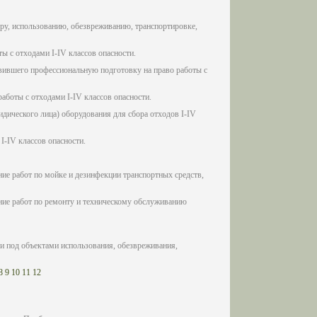
ору, использованию, обезвреживанию, транспортировке,
ы с отходами I-IV классов опасности.
твившего профессиональную подготовку на право работы с
аботы с отходами I-IV классов опасности.
ического лица) оборудования для сбора отходов I-IV
I-IV классов опасности.
ие работ по мойке и дезинфекции транспортных средств,
ние работ по ремонту и техническому обслуживанию
и под объектами использования, обезвреживания,
8
9
10
11
12