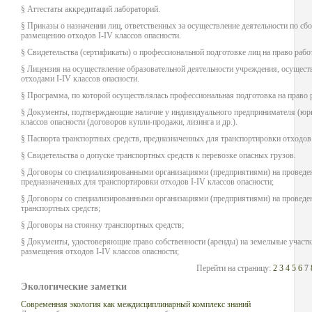
§ Аттестаты аккредитаций лабораторий.
§ Приказы о назначении лиц, ответственных за осуществление деятельности по сб
размещению отходов I-IV классов опасности.
§ Свидетельства (сертификаты) о профессиональной подготовке лиц на право работ
§ Лицензия на осуществление образовательной деятельности учреждения, осущес
отходами I-IV классов опасности.
§ Программа, по которой осуществлялась профессиональная подготовка на право р
§ Документы, подтверждающие наличие у индивидуального предпринимателя (юрид
классов опасности (договоров купли-продажи, лизинга и др.).
§ Паспорта транспортных средств, предназначенных для транспортировки отходов 
§ Свидетельства о допуске транспортных средств к перевозке опасных грузов.
§ Договоры со специализированными организациями (предприятиями) на проведен
предназначенных для транспортировки отходов I-IV классов опасности;
§ Договоры со специализированными организациями (предприятиями) на проведе
транспортных средств;
§ Договоры на стоянку транспортных средств;
§ Документы, удостоверяющие право собственности (аренды) на земельные участк
размещения отходов I-IV классов опасности;
Перейти на страницу:
2
3
4
5
6
7
Экологические заметки
Современная экология как междисциплинарный комплекс знаний