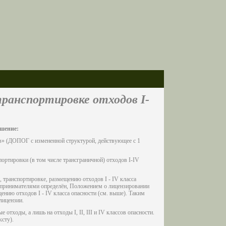
ранспортировке отходов I-
ашение:
в» (ДОПОГ с измененной структурой, действующее с 1
ортировки (в том числе трансграничной) отходов I-IV
 транспортировке, размещению отходов I - IV класса
дпринимателями определён, Положением о лицензировании
ению отходов I - IV класса опасности (см. выше). Таким
лицензии.
 отходы, а лишь на отходы I, II, III и IV классов опасности.
ксту).