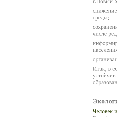
г.Новый У
снижение
среды;
сохранен
числе ре
информир
населения
организац
Итак, в с
устойчив
образова
Эколог
Человек 