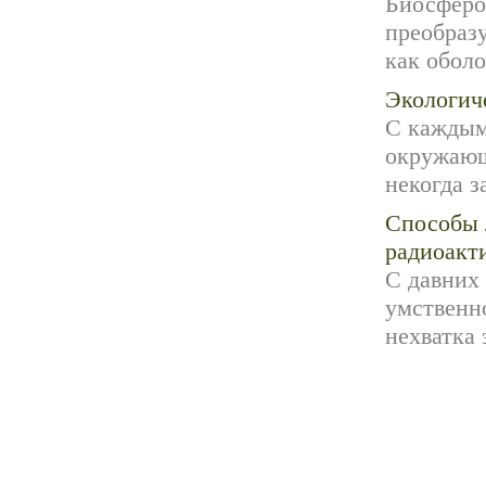
Биосферо
преобраз
как оболо
Экологич
С каждым
окружающ
некогда з
Способы 
радиоакт
С давних 
умственно
нехватка 