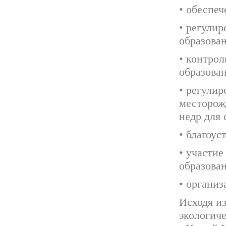
• обеспеч
• регули
образова
• контро
образован
• регулир
месторож
недр для
• благоус
• участи
образован
• органи
Исходя и
экологич