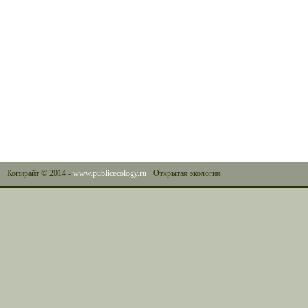
Копирайт © 2014 -
www.publicecology.ru
· Открытая экология