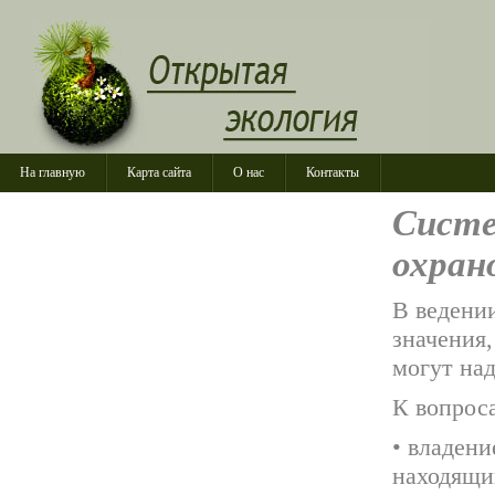
На главную
Карта сайта
О нас
Контакты
Систе
охран
В ведени
значения
могут на
К вопроса
• владен
находящи