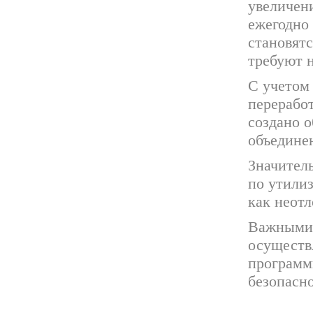
увеличен
ежегодно
становятс
требуют 
С учетом
перерабо
создано 
объедине
Значител
по утили
как неот
Важными 
осуществ
программ
безопасно