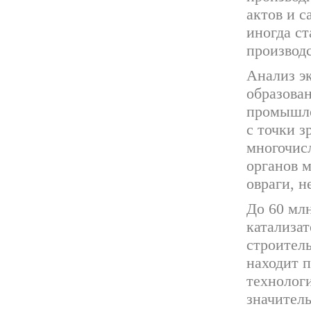
актов и с
иногда ст
производс
Анализ э
образован
промышле
с точки 
многочис
органов м
овраги, 
До 60 млн
катализа
строитель
находит 
технолог
значител