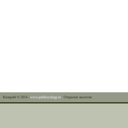
Копирайт © 2014 -
www.publicecology.ru
· Открытая экология