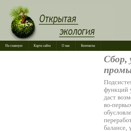
На главную
Карта сайта
О нас
Контакты
Сбор,
промы
Подсисте
функций 
даст возм
во-первы
обусловл
перерабо
балансе,