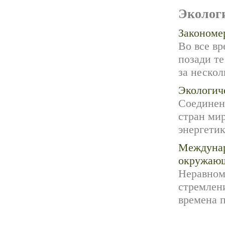
Эколог
Закономе
Во все вр
позади те
за нескол
Экологич
Соединен
стран ми
энергетик
Междунар
окружающ
Неравном
стремлени
времена п