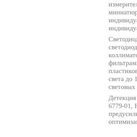
измерител
миниатюр
индивидуа
индивиду
Светодио
светодио
коллимат
фильтрами
пластико
света до
световых 
Детекция
6779-01,
предусили
оптимиза