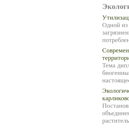
Эколог
Утилизац
Одной из 
загрязне
потреблен
Современ
территор
Тема дип
биогенны
настоящее
Экологич
карликов
Постановк
объедине
раститель