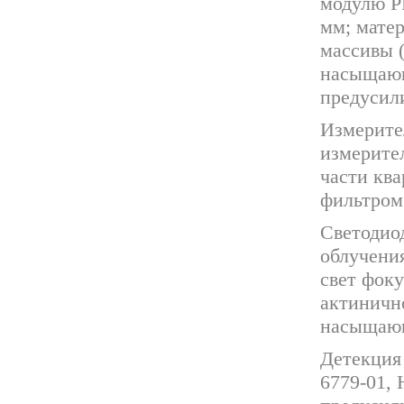
модулю P
мм; мате
массивы 
насыщающ
предусил
Измерите
измерител
части кв
фильтром 
Светодиод
облучени
свет фок
актинично
насыщающ
Детекция
6779-01,