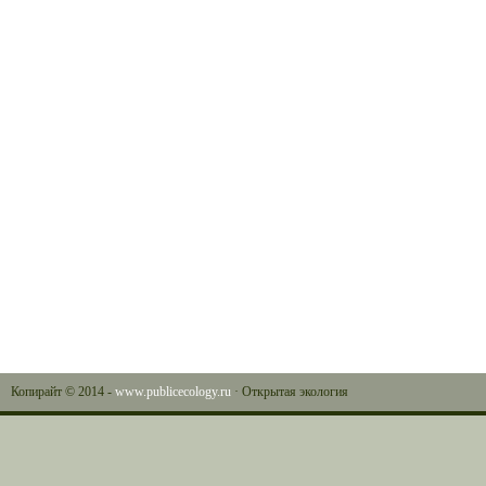
Копирайт © 2014 -
www.publicecology.ru
· Открытая экология