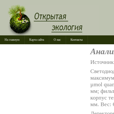
На главную
Карта сайта
О нас
Контакты
Анали
Источник
Светодио
максимум
µmol qua
мм; фильт
корпус т
мм. Вес: 
Детектор