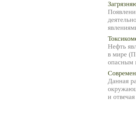
Загрязня
Появлени
деятельн
явлениями
Токсиком
Нефть яв
в мире (П
опасным и
Современ
Данная р
окружающ
и отвечая