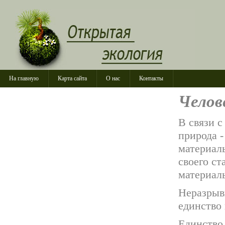
На главную
Карта сайта
О нас
Контакты
Челов
В связи 
природа -
материаль
своего ст
материаль
Неразрыв
единство 
Единство