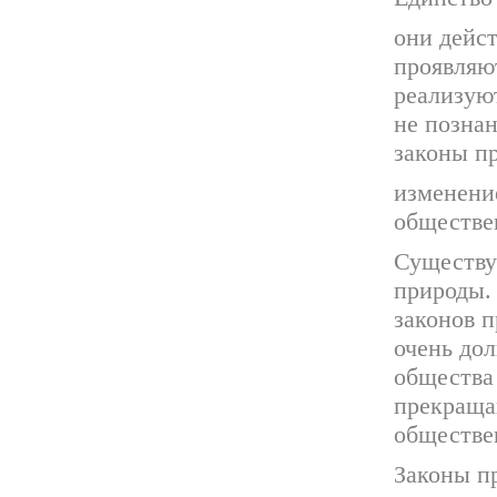
они дейс
проявляют
реализуют
не познан
законы п
изменени
обществе
Существу
природы. 
законов п
очень дол
общества
прекраща
обществе
Законы п