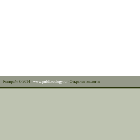
Копирайт © 2014 -
www.publicecology.ru
· Открытая экология