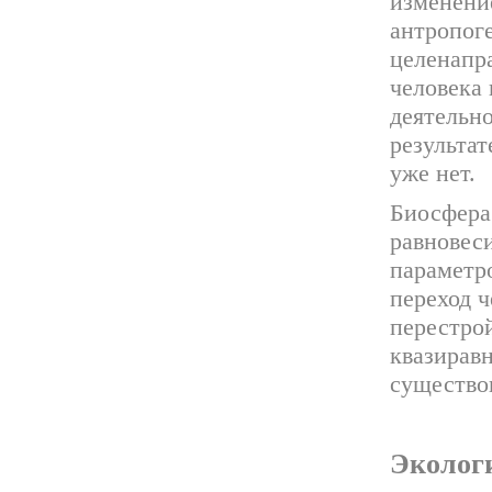
изменени
антропог
целенапр
человека
деятельно
результат
уже нет.
Биосфера
равновеси
параметр
переход ч
перестро
квазиравн
существов
Эколог