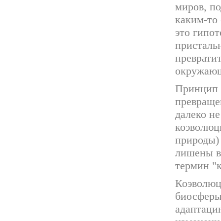
миров, п
каким-то 
это гипот
присталь
преврати
окружающ
Принцип 
превраще
далеко не
коэволюц
природы)
лишены в
термин "
Коэволюц
биосферы
адаптаци