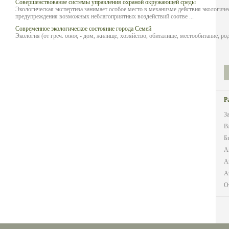
Совершенствование системы управления охраной окружающей среды
Экологическая экспертиза занимает особое место в механизме действия экологичес
предупреждения возможных неблагоприятных воздействий соотве ...
Современное экологическое состояние города Семей
Эколо́гия (от греч. οικος - дом, жилище, хозяйство, обиталище, местообитание, родин
Р
З
В
Б
А
А
А
О