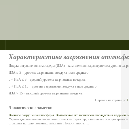
Характеристика загрязнения атмосфе
Индекс загрязнения атмосферы (ИЗА) – комплексная характеристика уровня загр
ИЗА ≤ 5 – уровень загрязнения воздуха ниже среднего;
5 < ИЗА ≤ 8 – средний уровень загрязнения воздуха;
8 < ИЗА ≤ 15 – уровень загрязнения воздуха выше среднего;
ИЗА > 15 – высокий уровень загрязнения воздуха.
Перейти на страницу:
1
Экологические заметки
Военное разрушение биосферы. Возможные экологические последствия ядерной 
Угроза ядерной войны носит экологический характер, и вызывает особую тревогу. 
страшная история военных действий. Подсчитано, чт ...