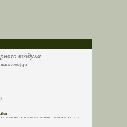
рного воздуха
язнения атмосферы.
2
войны
К сожалению, вся история развития человечества - это