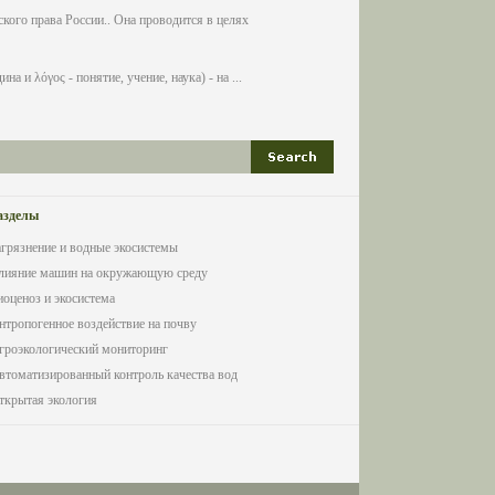
кого права России.. Она проводится в целях
а и λόγος - понятие, учение, наука) - на ...
азделы
агрязнение и водные экосистемы
лияние машин на окружающую среду
иоценоз и экосистема
нтропогенное воздействие на почву
гроэкологический мониторинг
втоматизированный контроль качества вод
ткрытая экология