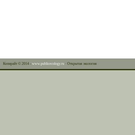
Копирайт © 2014 -
www.publicecology.ru
· Открытая экология