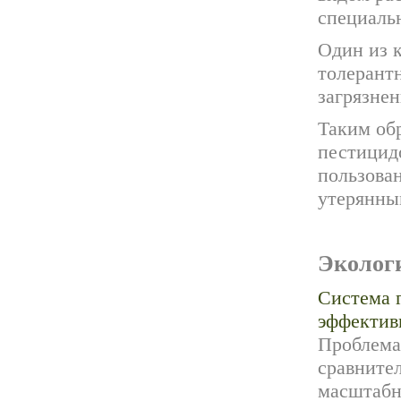
специаль
Один из 
толерант
загрязнен
Таким обр
пестицидо
пользова
утерянны
Эколог
Система 
эффектив
Проблема
сравнител
масштабн