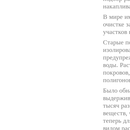
накаплива
В мире и
очистке 
участков
Старые п
изолиров
предупре
воды. Ра
покровов
полигоно
Было обн
выдержива
тысяч раз
веществ,
теперь дл
видом рас