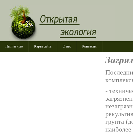
На главную
Карта сайта
О нас
Контакты
Загря
Последни
комплексн
- технич
загрязне
незагряз
рекульти
грунта (д
наиболее