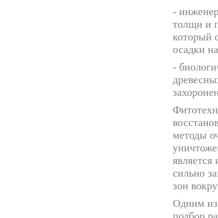
- инжене
толщи и 
который 
осадки н
- биолог
древесны
захоронен
Фитотехн
восстано
методы о
уничтоже
является
сильно за
зон вокру
Одним из
подбор ра