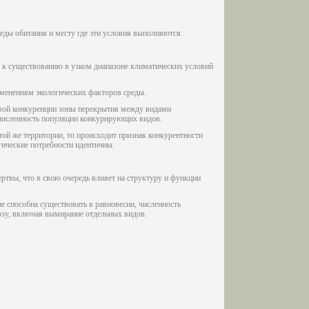
еды обитания и месту где эти условия выполняются.
 к существованию в узком диапазоне климатических условий
зменениям экологических факторов среды.
овой конкуренции зоны перекрытия между видами
 численность популяции конкурирующих видов.
 той же территории, то происходит признак конкурентности
огические потребности идентичны.
ртвы, что в свою очередь влияет на структуру и функции
е способна существовать в равновесии, численность
озу, включая вымирание отдельных видов.