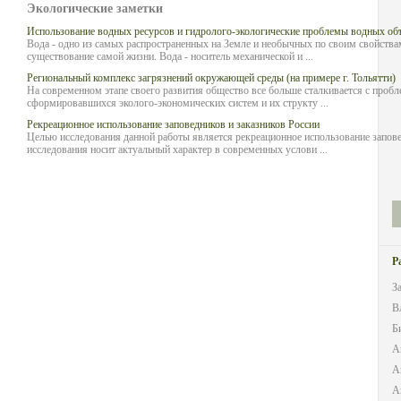
Экологические заметки
Использование водных ресурсов и гидролого-экологические проблемы водных об
Вода - одно из самых распространенных на Земле и необычных по своим свойств
существование самой жизни. Вода - носитель механической и ...
Региональный комплекс загрязнений окружающей среды (на примере г. Тольятти)
На современном этапе своего развития общество все больше сталкивается с проб
сформировавшихся эколого-экономических систем и их структу ...
Рекреационное использование заповедников и заказников России
Целью исследования данной работы является рекреационное использование запове
исследования носит актуальный характер в современных услови ...
Р
З
В
Б
А
А
А