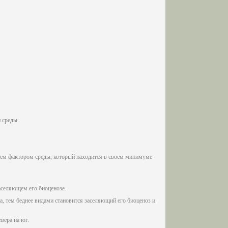
 среды.
 тем фактором среды, который находится в своем минимуме
аселяющем его биоценозе.
а, тем беднее видами становится заселяющий его биоценоз и
вера на юг.