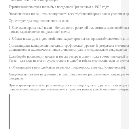
· Влияние абиатичесских факторов
Термин экологическая ниша был предложен Гриннеллом в 1928 году.
Экологическая ниша – это совокупность всех требований организма к условиям ср
Существует два вида экологических ниш:
1. Специализированный ниши – большинство растений и животных приспособлены
и иных характеристик окружающей среды.
2. Общая ниша. Для видов этой ниши характерна легкая приспасабливаемость к и
б) межвидовая конкуренция на одном трофическом уровне. В результате межвид
уменьшается и экологическая ниша становится уже и, следовательно сокращается
Если борьба происходит за один и тот же ресурс в одно и тоже время и на одной и
Гауза – два вида не могут существовать в одной и той же местности, если их экол
в) Межвидовое взаимодействие на разных трофических уровнях (хищничество).
Хищничество влияет на динамику и пространственное распределение популяции же
биоценоза.
При встрече организмов, развивающихся в изоляции друг от друга их популяция н
привнесенной популяции стремительно возрастает нанося ущерб местному биоцен