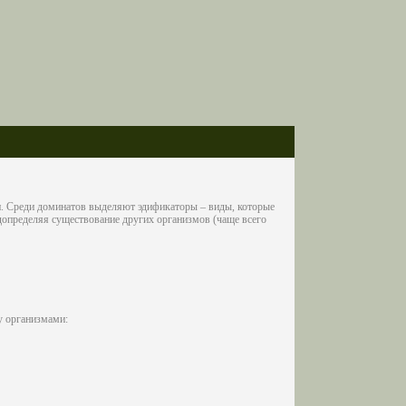
. Среди доминатов выделяют эдификаторы – виды, которые
допределяя существование других организмов (чаще всего
у организмами: