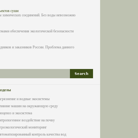
ъектов суши
ам химических соединений. Без воды невозможно
лемами обеспечения экологической безопасности
дников и заказников России. Проблема данного
азделы
агрязнение и водные экосистемы
лияние машин на окружающую среду
иоценоз и экосистема
нтропогенное воздействие на почву
гроэкологический мониторинг
втоматизированный контроль качества вод