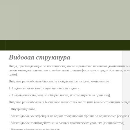
Видовая структура
Виды, преобладающие по численности, массе и развитию называют доминантными
своей жизнедеятельностью в наибольшей степени формируют среду обитания, пре
один).
Видовое разнообразие биоценоза складывается из двух компонентов:
1. Видовое богатство (общее количество видов).
2. Выравненность (доля из общего числа, приходящееся на один вид).
Видовое разнообразие в биоценозе зависит так же от типа взаимоотношения межд
· Внутривидового.
· Межвидовая конкуренция на одном трофическом уровне за одинаковые ресурсы.
· Межвидовое взаимодействие на разных трофических уровнях (хищничество).