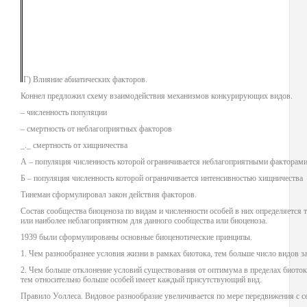
Г) Влияние абиатических факторов.
Коннел предложил схему взаимодействия механизмов конкурирующих видов.
– численность популяции
– смертность от неблагоприятных факторов
_._ смертность от хищничества
А – популяция численность которой ограничивается неблагоприятными факторами
Б – популяция численность которой ограничивается интенсивностью хищничества
Тинеман сформулировал закон действия факторов.
Состав сообщества биоценоза по видам и численности особей в них определяется
или наиболее неблагоприятном для данного сообщества или биоценоза.
1939 были сформулированы основные биоценотические принципы.
1. Чем разнообразнее условия жизни в рамках биотока, тем больше число видов з
2. Чем больше отклонение условий существования от оптимума в пределах биоток
тем относительно больше особей имеет каждый присутствующий вид.
Правило Уоллеса. Видовое разнообразие увеличивается по мере передвижения с се