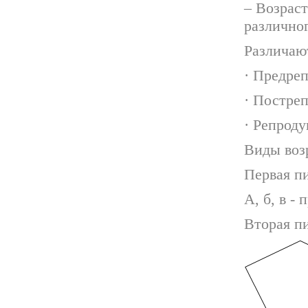
– Возрас
различног
Различают
· Предре
· Постре
· Репрод
Виды воз
Первая п
А, б, в -
Вторая пи