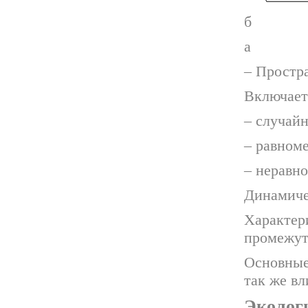
б
а
– Простр
Включает 
– случайн
– равноме
– неравн
Динамиче
Характер
промежут
Основные
так же вл
Эколог