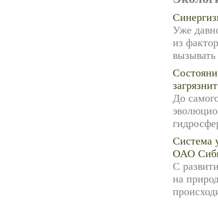
Синергиз
Уже давн
из факто
вызывать 
Состояни
загрязни
До самог
эволюцио
гидросфер
Система 
ОАО Сиб
С развит
на приро
происходи