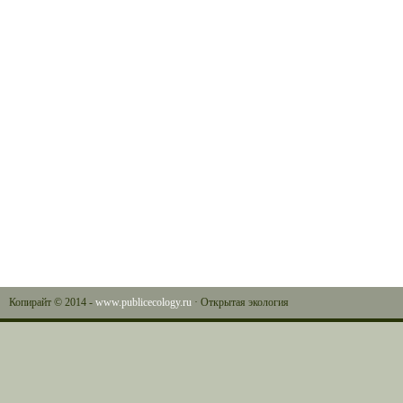
Копирайт © 2014 -
www.publicecology.ru
· Открытая экология