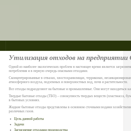
Утилизация отходов на предприятии
Одной из наиболее экологических проблем в настоящее время является загрязне
потребления и в первую очередь опасными отходами.
Сконцентрированные в отвалах, хвостохранилищах, терриконах, несанкционирова
атмосферного воздуха, подземных и поверхностных вод, почв и растительности.
Все отходы подразделяют на бытовые и промышленные. Они могут находиться как 
Твердые бытовые отходы (ТБО) – совокупность твердых веществ (пластмасса, бум
в бытовых условиях.
Жидкие бытовые отходы представлены в основном сточными водами хозяйственн
различных газов.
Цель данной работы
Задачи
Загрязнение отходами производства