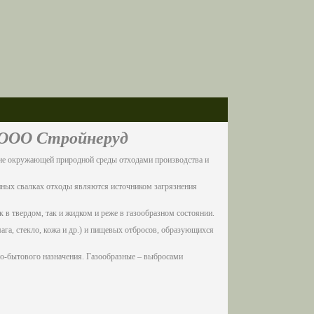
 ООО Стройнеруд
ние окружающей природной среды отходами производства и
нных свалках отходы являются источником загрязнения
в твердом, так и жидком и реже в газообразном состоянии.
ага, стекло, кожа и др.) и пищевых отбросов, образующихся
о-бытового назначения. Газообразные – выбросами